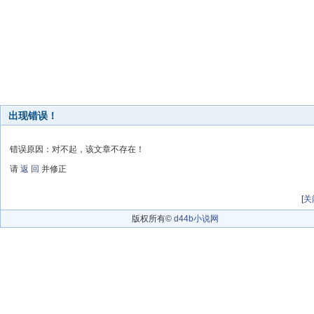
出现错误！
错误原因：对不起，该文章不存在！
请
返 回
并修正
[
关
版权所有©
d44b小说网