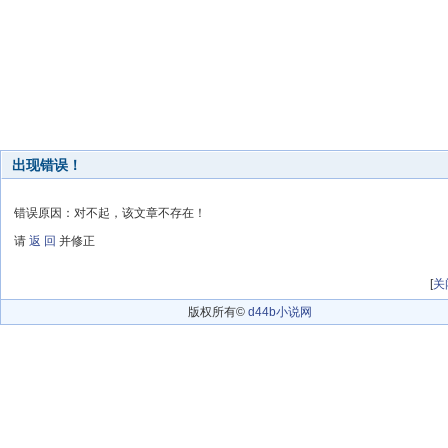
出现错误！
错误原因：对不起，该文章不存在！
请
返 回
并修正
[
关
版权所有©
d44b小说网