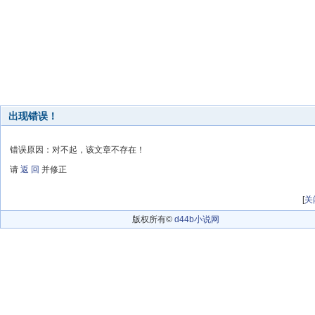
出现错误！
错误原因：对不起，该文章不存在！
请
返 回
并修正
[
关
版权所有©
d44b小说网