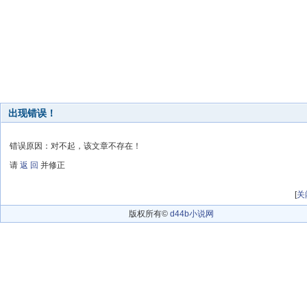
出现错误！
错误原因：对不起，该文章不存在！
请
返 回
并修正
[
关
版权所有©
d44b小说网