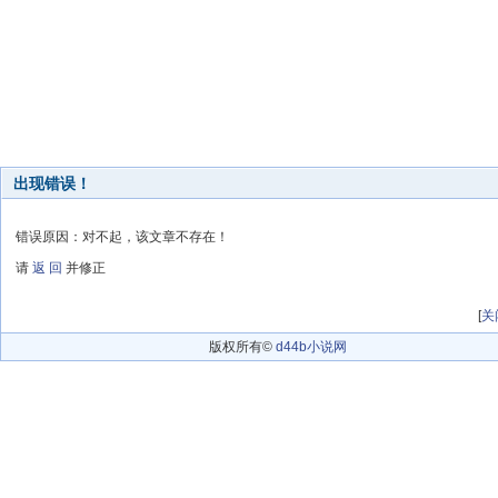
出现错误！
错误原因：对不起，该文章不存在！
请
返 回
并修正
[
关
版权所有©
d44b小说网