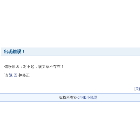
出现错误！
错误原因：对不起，该文章不存在！
请
返 回
并修正
[
关
版权所有©
d44b小说网