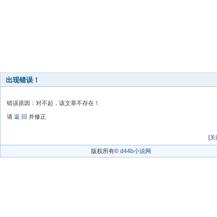
出现错误！
错误原因：对不起，该文章不存在！
请
返 回
并修正
[
关
版权所有©
d44b小说网