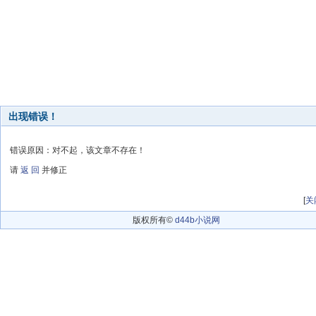
出现错误！
错误原因：对不起，该文章不存在！
请
返 回
并修正
[
关
版权所有©
d44b小说网