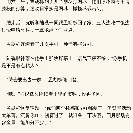
周六上午，孟胡栎约了几个朋友打网球。他们原本就有申请
藤校的打算，运动日常多是网球、橄榄球或击剑。
结束后，沉昕和陆砚一同跟孟胡栎回了家。三人边吃午饭边
讨论申请材料，一直谈到下午两点。
孟胡栎连续看了几次手机，神情有些分神。
陆砚眼神落在他手上那块屏幕上，语气不疾不徐：“你手机
是不是有点粘人？”
“待会要出去一趟。”孟胡栎随口答。
“嗯。”陆砚低头继续看手里的资料，没再多问。
孟胡栎恢复话题：“你们两个托福和SAT都稳了，但背景活动
太单薄。沉昕你NEC初赛过了，就准备一下决赛。四月那场有
含金量，能加分不少。”