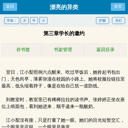
漂亮的异类
返回
首页
字体：
大
中
小
护眼
关灯
第三章学长的邀约
存书签
书架管理
返回目录
翌日，江小梨照例六点醒来。吃过早饭后，她拎起书包出
门，天色尚早，薄雾弥漫在校园的小路上。她将校服拉链拉至
最高，低头缩着脖子，像是在给自己筑一道防线。
到教室时，教室里已有稀稀拉拉的读书声。张婷婷正坐在座
位上啃面包，看到她进来，顺手递来一瓶酸奶。
江小梨没有接，只是打量了她一眼。她们的目光短暂交汇，
一个眼里是迟疑，一个眼里是善意。