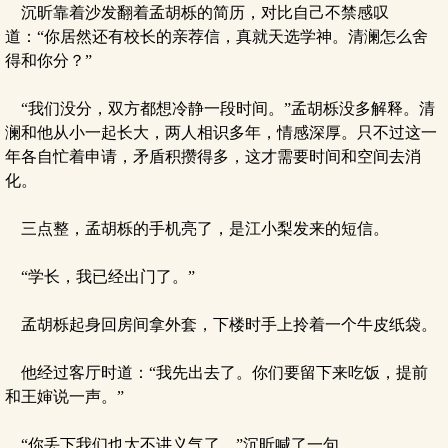
沉昕靠着沙发翻着孟胡栎的简历，对比自己不禁感叹
道：“你居然还有校长的亲荐信，真就天选学神。清澜怎么舍
得和你分？”
“我们没分，双方都想冷静一段时间。”孟胡栎没多解释。清
澜和他从小一起长大，两人相识多年，情感深厚。只不过这一
年各自忙着申请，矛盾积攒得多，这才需要时间和空间去消
化。
三点整，孟胡栎的手机亮了，是江小梨发来的短信。
“学长，我已经出门了。”
孟胡栎起身回房间拿外套，下楼时手上拎着一个牛皮纸袋。
他经过客厅时道：“我先出去了。你们要留下来吃饭，提前
和王婶说一声。”
“你丢下我们也太不讲义气了。”沉昕喊了一句。